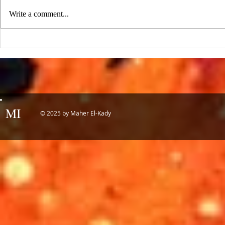
research on nanogenerators is among
Write a comment...
UCLA’s top science news stories of
the year! 📷 UCLA College often...
IDTechEx Sh
Potential of
MI
© 2025 by Maher El-Kady