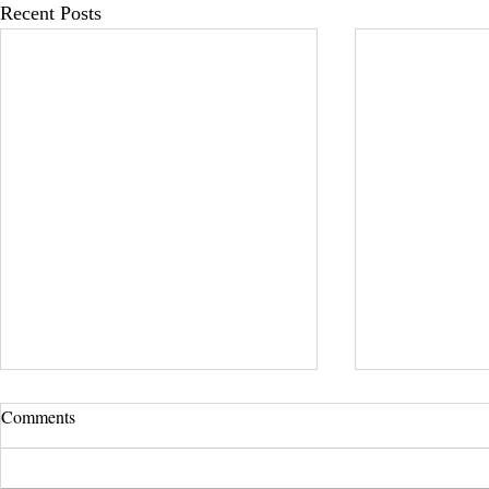
Recent Posts
UCLA Newsroom: Top Stories
Comments
from 2019
:::Source: UCLA Newsroom::: Our