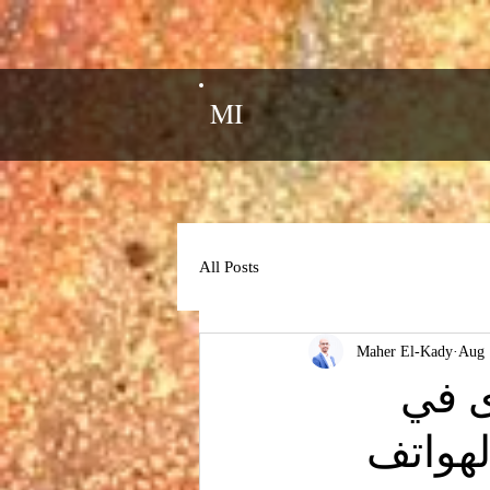
MI
All Posts
Maher El-Kady
Aug 
ى في
لهواتف