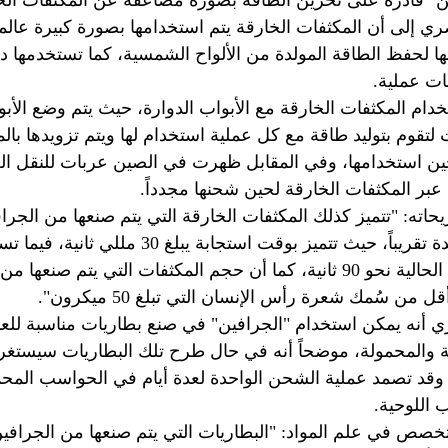
ن" قادرة على تخزين الطاقة بصورة مضاعفة عن المكثفات الخار
ري إلى أن المكثفات الخارقة يتم استخدامها بصورة كبيرة عالميا
ا لحفظ الطاقة المولدة من الألواح الشمسية، كما تستخدمها دو
ت عملية.
خدام المكثفات الخارقة مع الأبواب الدوارة، حيث يتم وضع الأبو
تقوم بتوليد طاقة مع كل عملية استخدام لها ويتم تزويدها بال
ين استخدامها، وفي المقابل ظهرت في الصين عربات للنقل العام
عبر المكثفات الخارقة لحين شحنها مجدداً.
حاته: "تتميز كذلك المكثفات الخارقة التي يتم صنعها من الجرا
تستغرق ثانية واحدة تقريباً، حيث تتميز بوقت استج
المكثفات الخارقة الحالية نحو 90 ثانية، كما أن حجم المكثفات التي يتم 
ري أنه يمكن استخدام "الجرافين" في صنع بطاريات مناسبة للع
 والمحمولة، موضحاً أنه في حال طرح تلك البطاريات سيستغر
 30 ثانية، وقد تصمد عملية الشحن الواحدة لعدة أيام في الحواسب الم
 اللوحية.
خصص في علم المواد: "البطاريات التي يتم صنعها من الجرافين 