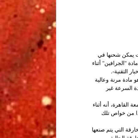
فات خارقة (Super capacitors)" وبطاريات يمكن شحنها في 
دة "الجرافين" أثناء 
ار التقنية-.
 مادة مرنة وعالية 
دة السرعة غير 
 القاهرة، أنه أثناء 
ا من خواص تلك 
ارقة التي يتم صنعها 