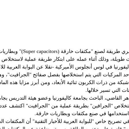
 اكتشف عالم مصري طريقة لصنع "مكث
 طويلة، وذلك أثناء عمله على ابتكار طريقة عملية لاستخلاص ما
فورنيا في لوس أنجلوس الأميركية -نقلا عن البوابة العربية للاخب
حد المركبات التي يتم استخلاصها بفصل صفائح "الجرافيت"، وهو
شبكة من ذرات الكربون ثنائية الأبعاد، ومن أبرز مزايا هذه الما
نات التي تسير خلالها.
ر القاضي، الباحث بجامعة كاليفورنيا وعضو هيئة التدريس بجامعة
تخلاص "الجرافين" بطريقة عملية من "الجرافيت" اكتشف عدد
 استخدامها في صنع مكثفات وبطاريات خارقة.
تصريح خاص "للبوابة العربية للأخبار التقنية" أن المكثفات الخ