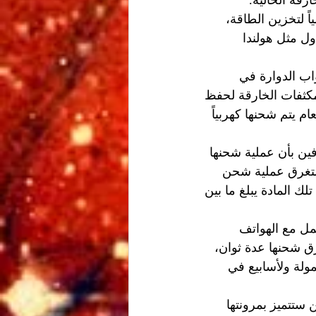
قة الحالية.
ً لتخزين الطاقة، 
ل مثل هولندا 
اب الدوارة في 
مكثفات الخارقة لحفظ 
 يتم شحنها كهربياً 
فين بأن عملية شحنها 
ابة يبلغ 30 مللي ثانية، فيما تستغرق عملية شحن 
صنعها من تلك المادة يبلغ ما بين 
مل مع الهواتف 
ق شحنها عدة ثوان، 
حمولة ولأسابيع في 
ستتميز بمرونتها 