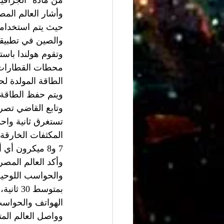
من مادة "الجرافي
وأشار العالم المص
حيث يتم استخدامه
والصين في تطبيقا
وتقوم هولندا باست
محطات القطارات ل
الطاقة المولدة لح
ويتم حفظ الطاقة 
وتابع القاضي تصري
7 و8 ميكرون أي أقل من سُمك شعرة رأس الإنسان التي تبلغ 50 ميكرون".
وأكد العالم المص
والحواسب اللوحية
بمتوسط
الهواتف والحواسب
وواصل العالم المت