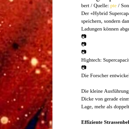
bert / Quelle: 
pte
 / So
Der «Hybrid Supercapa
speichern, sondern dam
Ladungen können abge
📷
📷
📷
Hightech: Supercapacit
📷
Die Forscher entwicke
Die kleine Ausführung 
Dicke von gerade einma
Lage, mehr als doppelt
Effiziente Strassenb