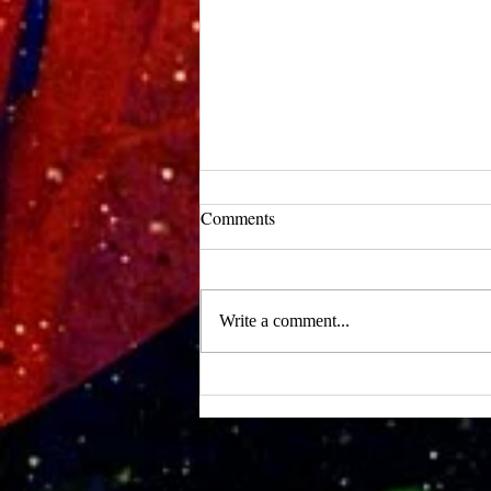
UCLA Newsroom: Top Stories
Comments
from 2019
:::Source: UCLA Newsroom::: Our
research on nanogenerators is among
Write a comment...
UCLA’s top science news stories of
the year! 📷 UCLA College often...