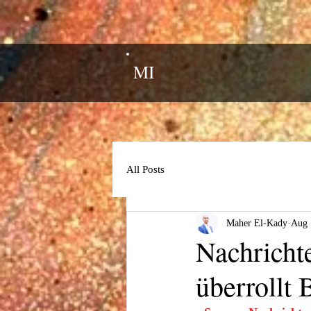
MI
All Posts
Maher El-Kady
Aug 
Nachricht
überrollt 