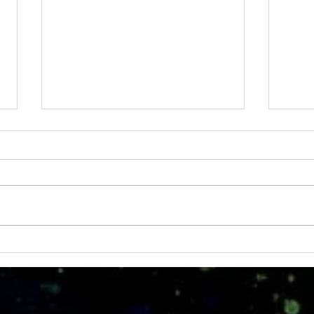
MRS 
IDTechEx Show: Unlocking the
Potential of Graphene