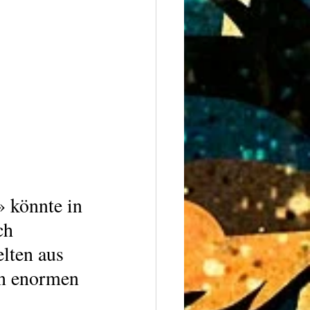
 könnte in 
ch 
elten aus 
n enormen 